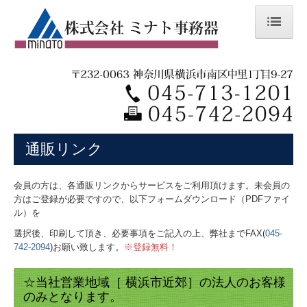
トップページ
事業内容
複合機/印刷機/プリンター
通販リンク
スチール家具
文具・事務用品
会員の方は、各通販リンクからサービスをご利用頂けます。未会員の
方はご登録が必要ですので、以下フォームダウンロード（PDFファイ
各種工事
ル）を
選択後、印刷して頂き、必要事項をご記入の上、弊社までFAX(
045-
防災用品/ノベルティ/その他
742-2094
)お願い致します。
※登録無料！
電子カタログ集
☆当社営業地域［ 横浜市近郊］の法人のお客様
のみとなります。
おすすめ商品