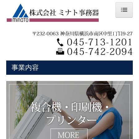
トップページ
事業内容
複合機/印刷機/プリンター
事業内容
スチール家具
文具・事務用品
各種工事
防災用品/ノベルティ/その他
電子カタログ集
おすすめ商品